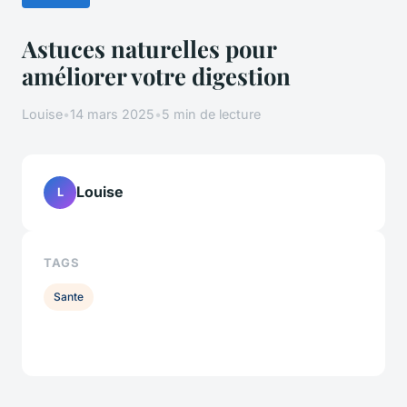
Astuces naturelles pour
améliorer votre digestion
Louise
•
14 mars 2025
•
5 min de lecture
Louise
L
TAGS
Sante