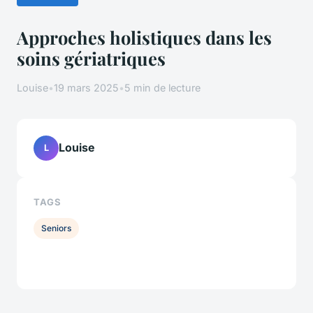
Approches holistiques dans les
soins gériatriques
Louise
•
19 mars 2025
•
5 min de lecture
Louise
L
TAGS
Seniors