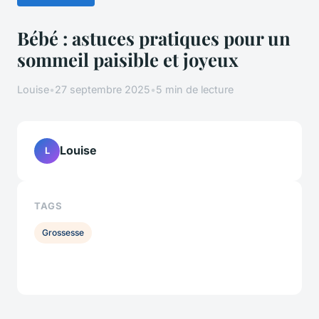
Bébé : astuces pratiques pour un
sommeil paisible et joyeux
Louise
•
27 septembre 2025
•
5 min de lecture
Louise
L
TAGS
Grossesse