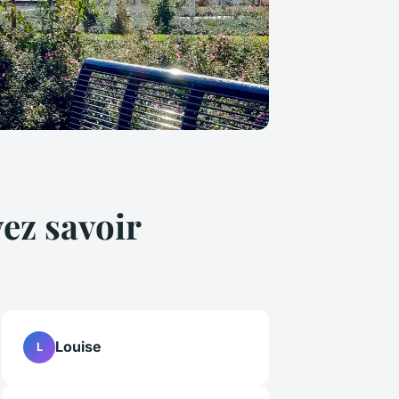
ez savoir
Louise
L