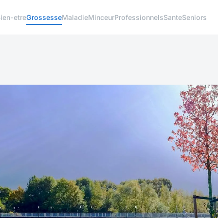
ien-etre
Grossesse
Maladie
Minceur
Professionnels
Sante
Seniors