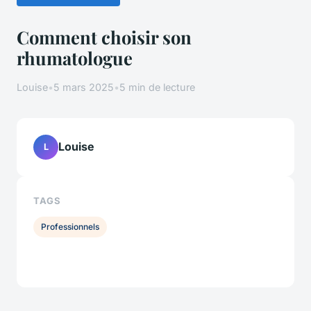
Comment choisir son
rhumatologue
Louise
•
5 mars 2025
•
5 min de lecture
Louise
L
TAGS
Professionnels