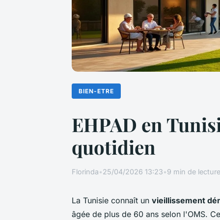
BIEN-ETRE
EHPAD en Tunisie 
quotidien
Florinda
•
25/04/2026 13:23
•
9 min de lectur
La Tunisie connaît un
vieillissement d
âgée de plus de 60 ans selon l'OMS. Ce