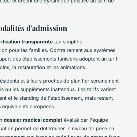
lectuel et créent une dynamique positive au sein de
odalités d'admission
rification transparente
qui simplifie
ion pour les familles. Contrairement aux systèmes
part des établissements tunisiens adoptent un tarif
ins, la restauration et les animations.
ésidents et à leurs proches de planifier sereinement
és ou les suppléments inattendus. Les tarifs varient
t et le standing de l'établissement, mais restent
s équivalents européens.
un
dossier médical complet
évalué par l'équipe
luation permet de déterminer le niveau de prise en
mpagnement aux besoins spécifiques de chaque futur