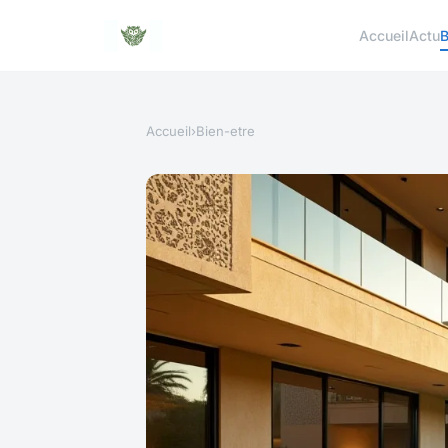
Accueil
Actu
B
Accueil
›
Bien-etre