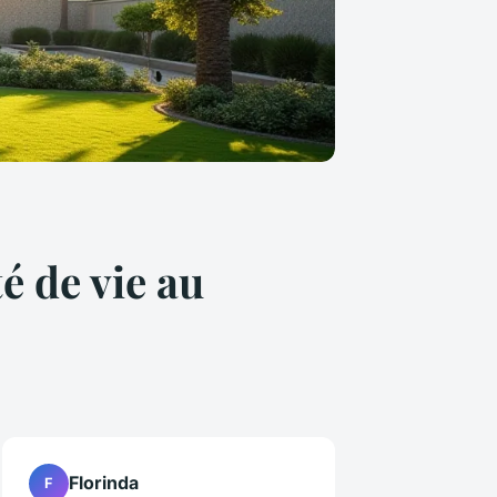
é de vie au
Florinda
F