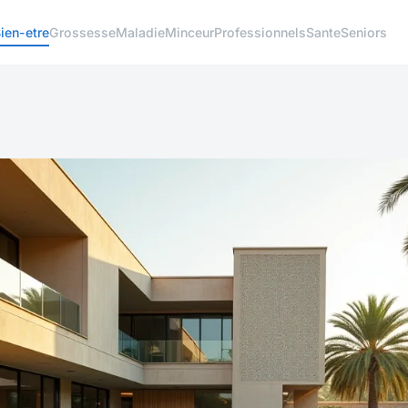
ien-etre
Grossesse
Maladie
Minceur
Professionnels
Sante
Seniors