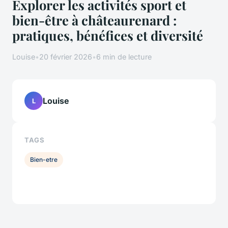
Explorer les activités sport et
bien-être à châteaurenard :
pratiques, bénéfices et diversité
Louise
•
20 février 2026
•
6 min de lecture
Louise
L
TAGS
Bien-etre