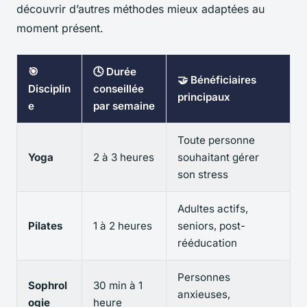
découvrir d’autres méthodes mieux adaptées au
moment présent.
🎯
🕓 Durée
🤝 Bénéficiaires
Disciplin
conseillée
principaux
e
par semaine
Toute personne
Yoga
2 à 3 heures
souhaitant gérer
son stress
Adultes actifs,
Pilates
1 à 2 heures
seniors, post-
rééducation
Personnes
Sophrol
30 min à 1
anxieuses,
ogie
heure