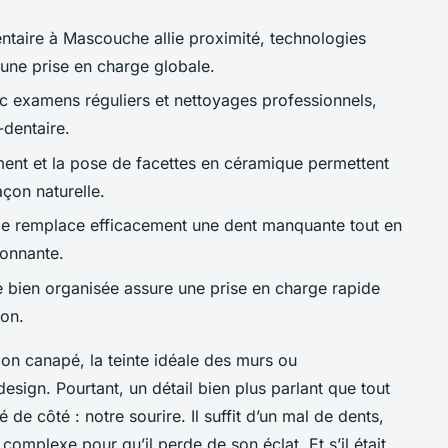
ntaire à Mascouche allie proximité, technologies
une prise en charge globale.
c examens réguliers et nettoyages professionnels,
-dentaire.
ment et la pose de facettes en céramique permettent
açon naturelle.
ble remplace efficacement une dent manquante tout en
ronnante.
e bien organisée assure une prise en charge rapide
ion.
bon canapé, la teinte idéale des murs ou
esign. Pourtant, un détail bien plus parlant que tout
de côté : notre sourire. Il suffit d’un mal de dents,
 complexe pour qu’il perde de son éclat. Et s’il était