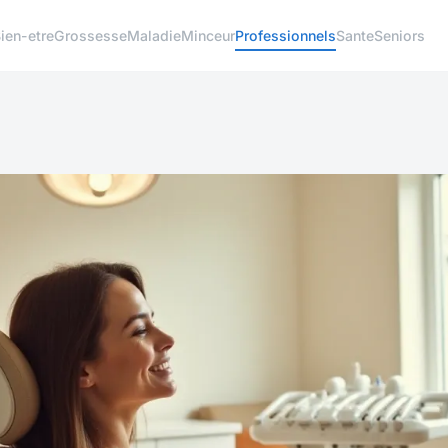
ien-etre
Grossesse
Maladie
Minceur
Professionnels
Sante
Seniors