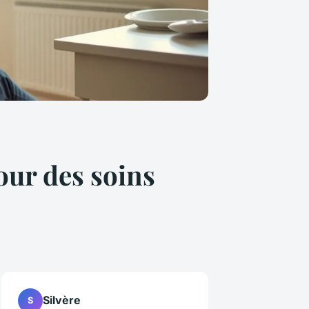
ur des soins
Silvère
S