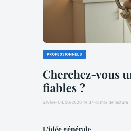
PROFESSIONNELS
Cherchez-vous un
fiables ?
Silvère
•
04/06/2026 14:34
•
8 min de lecture
L'idée générale